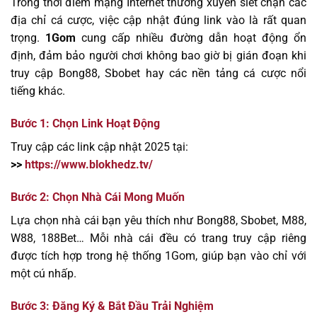
Trong thời điểm mạng Internet thường xuyên siết chặn các
địa chỉ cá cược, việc cập nhật đúng link vào là rất quan
trọng.
1Gom
cung cấp nhiều đường dẫn hoạt động ổn
định, đảm bảo người chơi không bao giờ bị gián đoạn khi
truy cập Bong88, Sbobet hay các nền tảng cá cược nổi
tiếng khác.
Bước 1: Chọn Link Hoạt Động
Truy cập các link cập nhật 2025 tại:
>>
https://www.blokhedz.tv/
Bước 2: Chọn Nhà Cái Mong Muốn
Lựa chọn nhà cái bạn yêu thích như Bong88, Sbobet, M88,
W88, 188Bet… Mỗi nhà cái đều có trang truy cập riêng
được tích hợp trong hệ thống 1Gom, giúp bạn vào chỉ với
một cú nhấp.
Bước 3: Đăng Ký & Bắt Đầu Trải Nghiệm