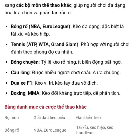
sang
các bộ môn thể thao khác
, giúp người chơi đa dạng
hóa lựa chọn và phân tán rủi ro:
Bóng rổ (NBA, EuroLeague)
: Kèo đa dạng, đặc biệt là
tài xỉu và kèo hiệp.
Tennis (ATP, WTA, Grand Slam)
: Phù hợp với người chơi
đánh theo phong độ cá nhân.
Bóng chuyền
: Tỷ lệ kèo rõ ràng, ít biến động bất ngờ.
Cầu lông
: Được nhiều người chơi châu Á ưa chuộng.
Đua xe F1
: Kèo vị trí, kèo tay đua vô địch.
Boxing, MMA
: Kèo đối kháng trực tiếp, dễ phân tích.
Bảng danh mục cá cược thể thao khác
Bộ môn
Giải đấu tiêu biểu
Đặc điểm kèo
Tài xỉu, kèo hiệp, kèo
Bóng rổ
NBA, EuroLeague
handicap