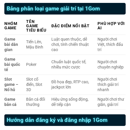
Bảng phân loại game giải trí tại 1Gom
TÊN
NHÓM
PHÙ HỢP VỚI
GAME
ĐẶC ĐIỂM NỔI BẬT
GAME
AI
TIÊU BIỂU
Game
Luật quen thuộc, dễ
Người chơi
Tiến Lên,
bài dân
chơi, tính chiến thuật
Việt, thích đấu
Mậu Binh
gian
cao
trí
Game
Chuẩn luật quốc tế,
Người chơi
bài quốc
Poker
nhiều mức cược
chuyên nghiệp
tế
Slot
Slot cổ
Người chơi
Đồ họa đẹp, RTP cao,
game –
điển, Slot
thích giải trí
jackpot lớn
Nổ hũ
3D
nhanh
Game
Bắn cá đổi
Hiệu ứng sống động,
Người chơi thư
bắn cá
thưởng
dễ tiếp cận
giãn, giải trí
Hướng dẫn đăng ký và đăng nhập 1Gom