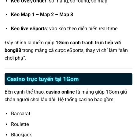
Kèo Over/Under
: số mạng, số round, số map
Kèo Map 1 – Map 2 – Map 3
Kèo live eSports
: vào kèo theo diễn biến real-time
Đây chính là điểm giúp
1Gom cạnh tranh trực tiếp với
bong88
trong mảng cá cược eSports, thay vì chỉ làm “sân
chơi phụ”.
Casino trực tuyến tại 1Gom
Bên cạnh thể thao,
casino online
là mảng giúp 1Gom giữ
chân người chơi lâu dài. Hệ thống casino bao gồm:
Baccarat
Roulette
Blackjack