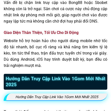
Vấn đề bị chặn link truy cập vào Bong88 hoặc Sbobet
không còn là trở ngại. Sân chơi cá cược này chủ động cập
nhật link dự phòng mới mỗi giờ, giúp người chơi vào được
ngay lập tức mà không cần chờ đợi hay phải đổi DNS.
Giao Diện Thân Thiện, Tối Ưu Cho Di Động
Website hỗ trợ hoàn hảo cho người dùng mobile nhờ tốc
độ tải nhanh, bố cục rõ ràng và khả năng tìm kiếm tỷ lệ
kèo, tin tức thể thao, trận đấu trực tuyến chỉ trong vài giây.
Dù dùng Android, iOS hay trình duyệt bất kỳ, bạn đều có
trải nghiệm mượt mà.
Hướng Dẫn Truy Cập Link Vào 1Gom Mới Nhất
2025
Hướng Dẫn Truy Cập Link Vào 1Gom Mới Nhất 2025