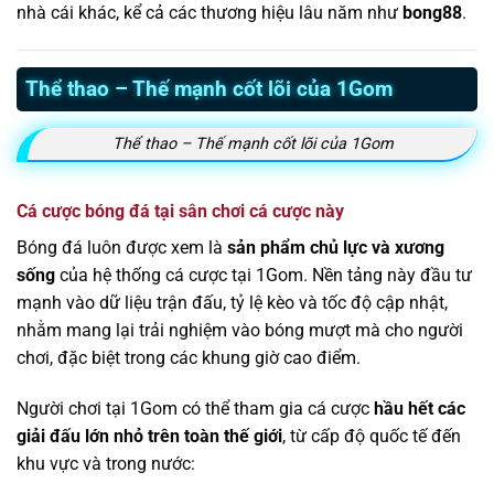
nhà cái khác, kể cả các thương hiệu lâu năm như
bong88
.
Thể thao – Thế mạnh cốt lõi của 1Gom
Thể thao – Thế mạnh cốt lõi của 1Gom
Cá cược bóng đá tại sân chơi cá cược này
Bóng đá luôn được xem là
sản phẩm chủ lực và xương
sống
của hệ thống cá cược tại 1Gom. Nền tảng này đầu tư
mạnh vào dữ liệu trận đấu, tỷ lệ kèo và tốc độ cập nhật,
nhằm mang lại trải nghiệm vào bóng mượt mà cho người
chơi, đặc biệt trong các khung giờ cao điểm.
Người chơi tại 1Gom có thể tham gia cá cược
hầu hết các
giải đấu lớn nhỏ trên toàn thế giới
, từ cấp độ quốc tế đến
khu vực và trong nước: