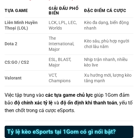
GIẢI ĐẤU PHỔ
TỰA GAME
ĐẶC ĐIỂM CÁ CƯỢC
BIẾN
Liên Minh Huyền
LCK, LPL, LEC,
Kèo đa dạng, biến động
Thoại (LOL)
Worlds
nhanh
The
Kèo sâu, phù hợp người
Dota 2
International,
chơi lâu năm
Major
ESL, BLAST,
Nhịp trận nhanh, nhiều
CS:GO / CS2
Major
kèo live
VCT,
Xu hướng mới, lượng kèo
Valorant
Champions
tăng mạnh
Việc tập trung vào
các tựa game chủ lực
giúp 1Gom đảm
bảo
độ chính xác tỷ lệ
và
độ ổn định khi thanh toán
, yếu tố
then chốt trong cá cược eSports.
Tỷ lệ kèo eSports tại 1Gom có gì nổi bật?