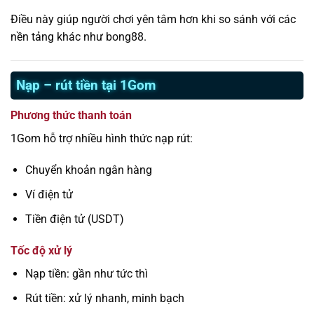
Điều này giúp người chơi yên tâm hơn khi so sánh với các
nền tảng khác như bong88.
Nạp – rút tiền tại 1Gom
Phương thức thanh toán
1Gom hỗ trợ nhiều hình thức nạp rút:
Chuyển khoản ngân hàng
Ví điện tử
Tiền điện tử (USDT)
Tốc độ xử lý
Nạp tiền: gần như tức thì
Rút tiền: xử lý nhanh, minh bạch