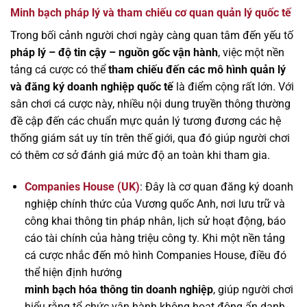
Minh bạch pháp lý và tham chiếu cơ quan quản lý quốc tế
Trong bối cảnh người chơi ngày càng quan tâm đến yếu tố
pháp lý – độ tin cậy – nguồn gốc vận hành
, việc một nền
tảng cá cược có thể
tham chiếu đến các mô hình quản lý
và đăng ký doanh nghiệp quốc tế
là điểm cộng rất lớn. Với
sân chơi cá cược này, nhiều nội dung truyền thông thường
đề cập đến các chuẩn mực quản lý tương đương các hệ
thống giám sát uy tín trên thế giới, qua đó giúp người chơi
có thêm cơ sở đánh giá mức độ an toàn khi tham gia.
Companies House (UK)
: Đây là cơ quan đăng ký doanh
nghiệp chính thức của Vương quốc Anh, nơi lưu trữ và
công khai thông tin pháp nhân, lịch sử hoạt động, báo
cáo tài chính của hàng triệu công ty. Khi một nền tảng
cá cược nhắc đến mô hình Companies House, điều đó
thể hiện định hướng
minh bạch hóa thông tin doanh nghiệp
, giúp người chơi
hiểu rằng tổ chức vận hành không hoạt động ẩn danh