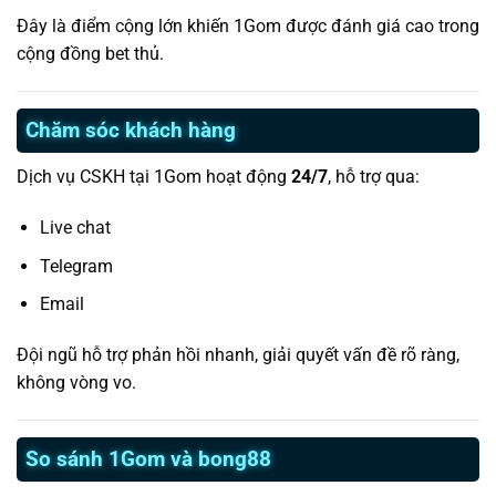
Đây là điểm cộng lớn khiến 1Gom được đánh giá cao trong
cộng đồng bet thủ.
Chăm sóc khách hàng
Dịch vụ CSKH tại 1Gom hoạt động
24/7
, hỗ trợ qua:
Live chat
Telegram
Email
Đội ngũ hỗ trợ phản hồi nhanh, giải quyết vấn đề rõ ràng,
không vòng vo.
So sánh 1Gom và bong88