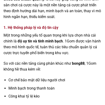
sân chơi cá cược này là một nền tảng cá cược phát triển
theo định hướng dài hạn, minh bạch và an toàn, thay vì mô
hình ngắn hạn, thiếu kiểm soát.
1. Hệ thống pháp lý và độ tin cậy
Một trong những yếu tố quan trọng khi lựa chọn nhà cái
chính là
độ uy tín và tính minh bạch
. 1Gom được vận hành
theo mô hình quốc tế, tuân thủ các tiêu chuẩn quản lý cá
cược trực tuyến phổ biến trong khu vực.
So với các nền tảng cùng phân khúc như
bong88
, 1Gom
không hề thua kém về:
Cơ chế bảo mật dữ liệu người chơi
Minh bạch trong thanh toán
Công khai tỷ lệ kèo