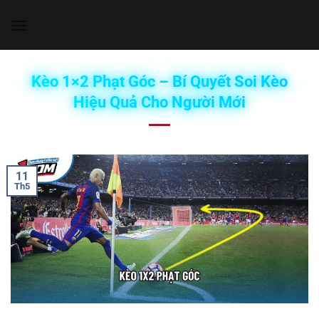
Chuyển
đến
nội
dung
Kèo 1×2 Phạt Góc – Bí Quyết Soi Kèo
Hiệu Quả Cho Người Mới
11
Th5