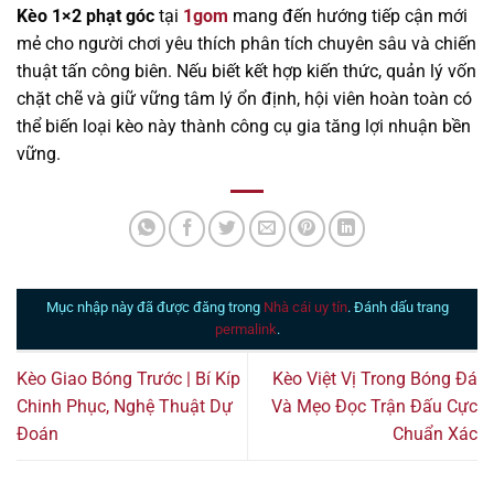
Kèo 1×2 phạt góc
tại
1gom
mang đến hướng tiếp cận mới
mẻ cho người chơi yêu thích phân tích chuyên sâu và chiến
thuật tấn công biên. Nếu biết kết hợp kiến thức, quản lý vốn
chặt chẽ và giữ vững tâm lý ổn định, hội viên hoàn toàn có
thể biến loại kèo này thành công cụ gia tăng lợi nhuận bền
vững.
Mục nhập này đã được đăng trong
Nhà cái uy tín
. Đánh dấu trang
permalink
.
Kèo Giao Bóng Trước | Bí Kíp
Kèo Việt Vị Trong Bóng Đá
Chinh Phục, Nghệ Thuật Dự
Và Mẹo Đọc Trận Đấu Cực
Đoán
Chuẩn Xác