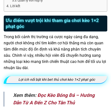
Quản lý vốn hợp lý
Lời kết
Ưu điểm vượt trội khi tham gia chơi kèo 1×2
phạt góc
Trong bối cảnh thị trường cá cược ngày càng đa dạng,
người chơi không chỉ tìm kiếm cơ hội thắng mà còn quan
tâm đến mức độ ổn định và khả năng phân tích chuyên
sâu. Chính vì vậy, nhiều hội viên đã chuyển hướng sang
những loại kèo mang tính chiến thuật cao hơn để tối ưu lợi
nhuận lâu dài.
Lợi ích nổi bật khi bet thủ chơi kèo 1×2 phạt góc
Xem thêm:
Đọc Kèo Bóng Đá – Hướng
Dẫn Từ A Đến Z Cho Tân Thủ