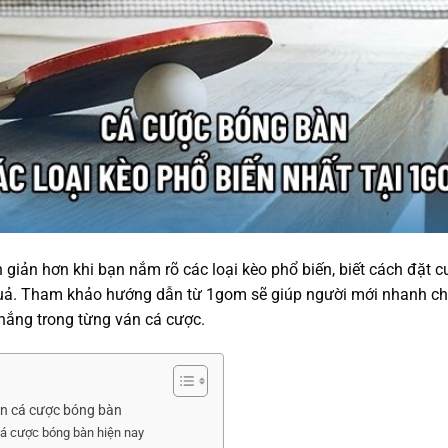
 giản hơn khi bạn nắm rõ các loại kèo phổ biến, biết cách đặt
quả. Tham khảo hướng dẫn từ 1gom sẽ giúp người mới nhanh chó
hắng trong từng ván cá cược.
n cá cược bóng bàn
cá cược bóng bàn hiện nay