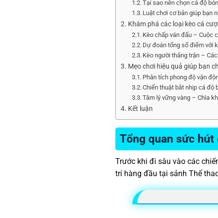
Tại sao nên chọn cá độ bón
Luật chơi cơ bản giúp bạn n
Khám phá các loại kèo cá cượ
Kèo chấp ván đấu – Cuộc ch
Dự đoán tổng số điểm với k
Kèo người thắng trận – Các
Mẹo chơi hiệu quả giúp bạn c
Phân tích phong độ vận độn
Chiến thuật bắt nhịp cá độ 
Tâm lý vững vàng – Chìa k
Kết luận
Tổng quan sức hút
Trước khi đi sâu vào các chiế
trí hàng đầu tại sảnh Thể th