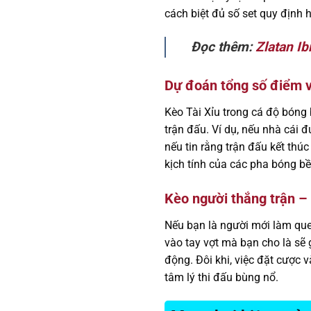
cách biệt đủ số set quy định 
Đọc thêm:
Zlatan I
Dự đoán tổng số điểm v
Kèo Tài Xỉu trong cá độ bóng
trận đấu. Ví dụ, nếu nhà cái đ
nếu tin rằng trận đấu kết thú
kịch tính của các pha bóng bề
Kèo người thắng trận –
Nếu bạn là người mới làm que
vào tay vợt mà bạn cho là sẽ 
động. Đôi khi, việc đặt cược 
tâm lý thi đấu bùng nổ.