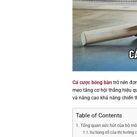
Cá cược bóng bàn
trở nên đơn
mẹo tăng cơ hội thắng hiệu 
và nâng cao khả năng chiến t
Table of Contents
Tổng quan sức hút của bộ mô
Sự bùng nổ của thị trường 