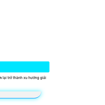
n
lại trở thành xu hướng giải