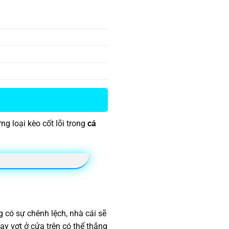
ng loại kèo cốt lõi trong
cá
g có sự chênh lệch, nhà cái sẽ
ay vợt ở cửa trên có thể thắng