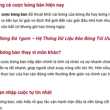
ờng cá cược bóng bàn hiện nay
 cược bóng bàn
đã thoát khỏi cái bóng của bóng đá hay bóng rổ
n ra liên tục từ giải vô địch thế giới đến các giải đấu nhỏ hơn 
c vào bất cứ khung giờ nào trong ngày.
 Bóng Đá 1gom – Hệ Thống Dữ Liệu Kèo Bóng Tối Ư
 bóng bàn thay vì môn khác?
n cược bóng bàn hấp dẫn chính là tính cá nhân và sự nhanh chó
ễn ra rất nhanh, giúp người chơi xoay vòng vốn tức thì. Hơn nữa,
 thực lực của hai vận động viên thường đơn giản và chính xác h
ạn nhập cuộc tự tin nhất
ng bàn, việc hiểu rõ quy tắc vận hành trận đấu là nền tảng cốt
c.