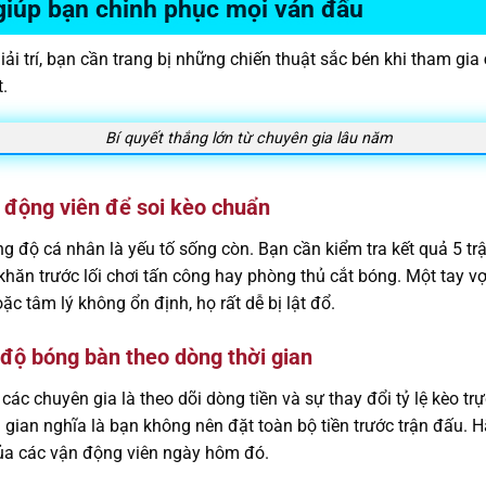
giúp bạn chinh phục mọi ván đấu
iải trí, bạn cần trang bị những chiến thuật sắc bén khi tham gia
.
Bí quyết thắng lớn từ chuyên gia lâu năm
 động viên để soi kèo chuẩn
ng độ cá nhân là yếu tố sống còn. Bạn cần kiểm tra kết quả 5 t
khăn trước lối chơi tấn công hay phòng thủ cắt bóng. Một tay v
c tâm lý không ổn định, họ rất dễ bị lật đổ.
 độ bóng bàn theo dòng thời gian
ác chuyên gia là theo dõi dòng tiền và sự thay đổi tỷ lệ kèo trực
 gian nghĩa là bạn không nên đặt toàn bộ tiền trước trận đấu. H
ủa các vận động viên ngày hôm đó.