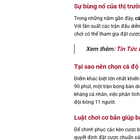
Sự bùng nổ của thị trư
Trong những năm gần đây,
cá
Với tần suất các trận đấu diễ
chơi có thể tham gia đặt cượ
Xem thêm:
Tin Tức
Tại sao nên chọn cá độ
Điểm khác biệt lớn nhất khiế
90 phút, một trận bóng bàn di
kháng cá nhân, việc phân tích
đội bóng 11 người.
Luật chơi cơ bản giúp b
Để chinh phục các kèo cược bó
quyết định đặt cược chuẩn xá