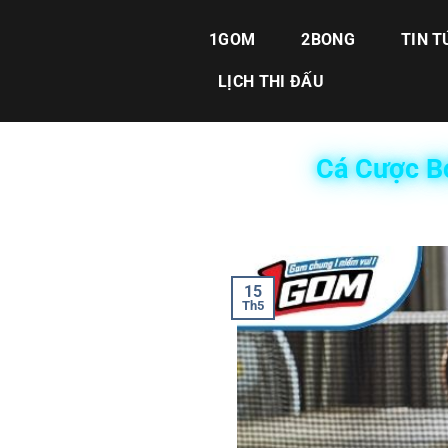
Chuyển
đến
1GOM
2BONG
TIN 
nội
LỊCH THI ĐẤU
dung
Cá Cược Bó
15
Th5