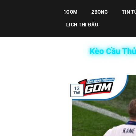
Chuyển
đến
1GOM
2BONG
TIN 
nội
LỊCH THI ĐẤU
dung
Kèo Cầu Thủ
13
Th5