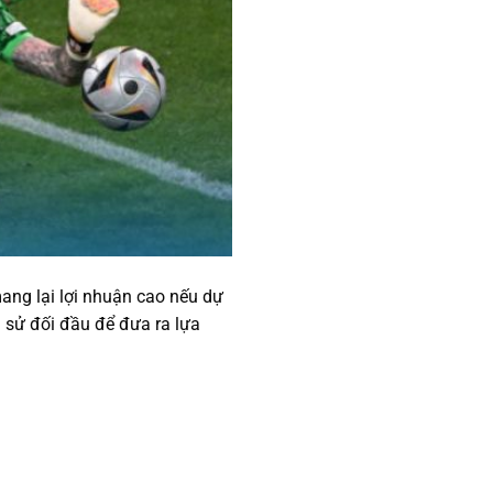
ang lại lợi nhuận cao nếu dự
ch sử đối đầu để đưa ra lựa