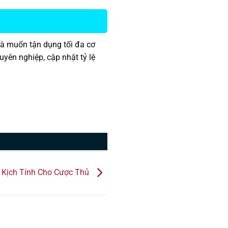
và muốn tận dụng tối đa cơ
uyên nghiệp, cập nhật tỷ lệ
 Kịch Tính Cho Cược Thủ