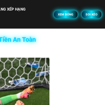
ẢNG XẾP HẠNG
XEM BÓNG
SOI KÈO
Tiền An Toàn