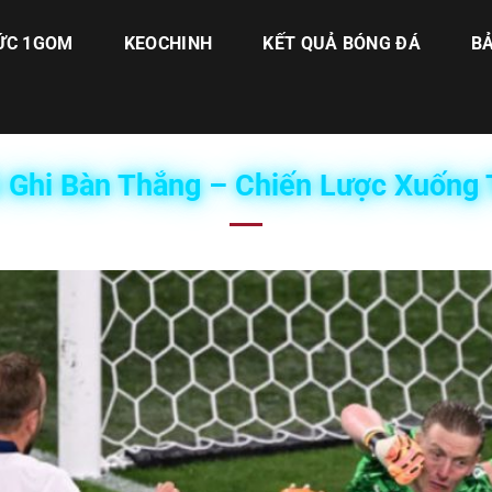
TỨC 1GOM
KEOCHINH
KẾT QUẢ BÓNG ĐÁ
B
 Ghi Bàn Thắng – Chiến Lược Xuống 