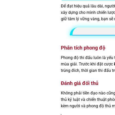
Để đạt hiệu quả lâu dài, ngườ
xây dựng cho mình chiến lược 
giữ tâm lý vững vàng, bạn sẽ 
Phân tích phong độ
Phong độ thi đấu luôn là yếu 
mùa giải. Trước khi đặt cược
trúng đích, thời gian thi đấu 
Đánh giá đối thủ
Không phải tiền đạo nào cũng
thủ kỷ luật và chiến thuật p
kèm người và phong độ thủ mô