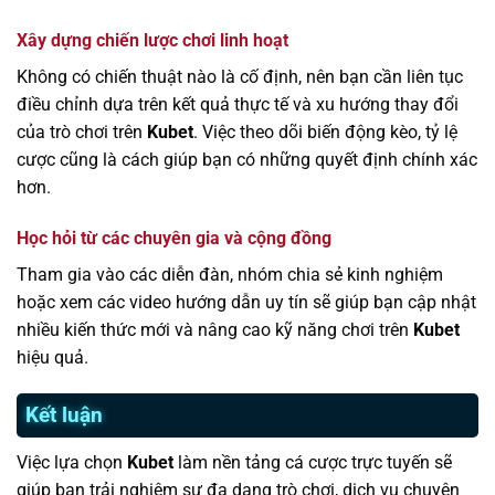
Xây dựng chiến lược chơi linh hoạt
Không có chiến thuật nào là cố định, nên bạn cần liên tục
điều chỉnh dựa trên kết quả thực tế và xu hướng thay đổi
của trò chơi trên
Kubet
. Việc theo dõi biến động kèo, tỷ lệ
cược cũng là cách giúp bạn có những quyết định chính xác
hơn.
Học hỏi từ các chuyên gia và cộng đồng
Tham gia vào các diễn đàn, nhóm chia sẻ kinh nghiệm
hoặc xem các video hướng dẫn uy tín sẽ giúp bạn cập nhật
nhiều kiến thức mới và nâng cao kỹ năng chơi trên
Kubet
hiệu quả.
Kết luận
Việc lựa chọn
Kubet
làm nền tảng cá cược trực tuyến sẽ
giúp bạn trải nghiệm sự đa dạng trò chơi, dịch vụ chuyên