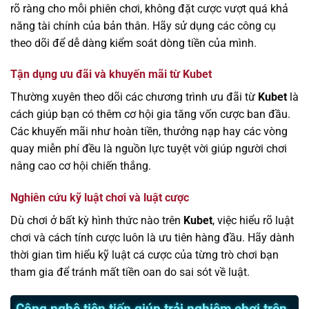
rõ ràng cho mỗi phiên chơi, không đặt cược vượt quá khả
năng tài chính của bản thân. Hãy sử dụng các công cụ
theo dõi để dễ dàng kiểm soát dòng tiền của mình.
Tận dụng ưu đãi và khuyến mãi từ
Kubet
Thường xuyên theo dõi các chương trình ưu đãi từ
Kubet
là
cách giúp bạn có thêm cơ hội gia tăng vốn cược ban đầu.
Các khuyến mãi như hoàn tiền, thưởng nạp hay các vòng
quay miễn phí đều là nguồn lực tuyệt vời giúp người chơi
nâng cao cơ hội chiến thắng.
Nghiên cứu kỹ luật chơi và luật cược
Dù chơi ở bất kỳ hình thức nào trên
Kubet
, việc hiểu rõ luật
chơi và cách tính cược luôn là ưu tiên hàng đầu. Hãy dành
thời gian tìm hiểu kỹ luật cá cược của từng trò chơi bạn
tham gia để tránh mất tiền oan do sai sót về luật.
Công nghệ tiên tiến giúp trải nghiệm chơi trên