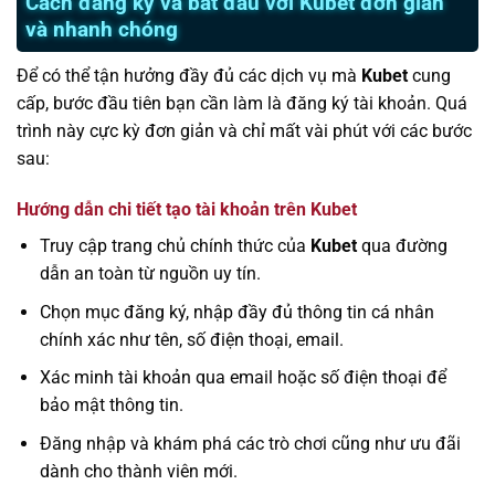
Cách đăng ký và bắt đầu với Kubet đơn giản
và nhanh chóng
Để có thể tận hưởng đầy đủ các dịch vụ mà
Kubet
cung
cấp, bước đầu tiên bạn cần làm là đăng ký tài khoản. Quá
trình này cực kỳ đơn giản và chỉ mất vài phút với các bước
sau:
Hướng dẫn chi tiết tạo tài khoản trên Kubet
Truy cập trang chủ chính thức của
Kubet
qua đường
dẫn an toàn từ nguồn uy tín.
Chọn mục đăng ký, nhập đầy đủ thông tin cá nhân
chính xác như tên, số điện thoại, email.
Xác minh tài khoản qua email hoặc số điện thoại để
bảo mật thông tin.
Đăng nhập và khám phá các trò chơi cũng như ưu đãi
dành cho thành viên mới.