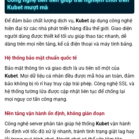
Kubet mượt mà
Để đảm bảo chất lượng dịch vụ,
Kubet
áp dụng công nghệ
hiện đại từ các nhà phát triển hàng đầu thế giới. Giao diện
người dùng được thiết kế tối ưu giúp thao tác nhanh, dễ
dàng trên mọi nền tảng, kể cả điện thoại và máy tính bảng.
Hệ thống bảo mật chuẩn quốc tế
Bảo mật thông tin và giao dịch là ưu tiên số một của
Kubet
. Mọi dữ liệu cá nhân đều được mã hóa an toàn, đảm
bảo không bị rò rỉ hay truy cập trái phép. Công nghệ SSL và
hệ thống tường lửa được cập nhật liên tục để chống lại
mọi nguy cơ tấn công mạng.
Nền tảng vận hành ổn định, không gián đoạn
Công nghệ server phân tán giúp hệ thống
Kubet
vận hành
ổn định với tốc độ xử lý nhanh, tránh tình trạng giật lag hay